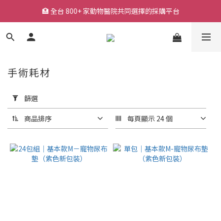
🏥 全台 800+ 家動物醫院共同選擇的採購平台
🏥 全台 800+ 家動物醫院共同選擇的採購平台
🚚 平日下單快速出貨，常用耗材一站採購
🔥 熱銷耗材持續補貨中，降低缺貨等待風險
手術耗材
🏥 全台 800+ 家動物醫院共同選擇的採購平台
套
用
篩選
篩
選
商品排序
每頁顯示 24 個
(0/20)
價格
(NT$)
~