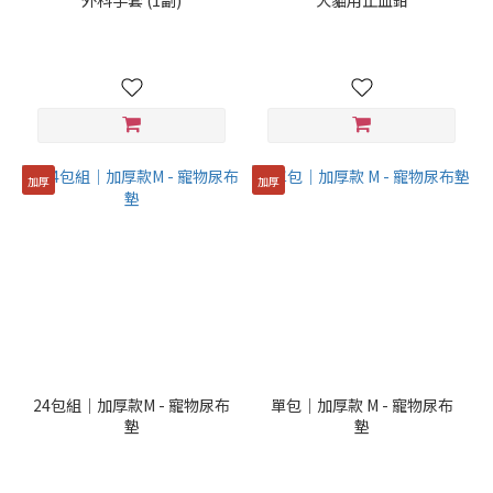
外科手套 (1副)
犬貓用止血鉗
(3)
#10
號
(1)
#11
號
(1)
加厚
加厚
#23
號
(1)
24包組｜加厚款M - 寵物尿布
單包｜加厚款 M - 寵物尿布
墊
墊