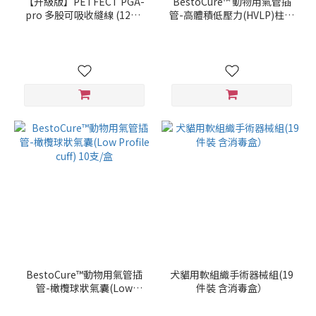
【升級版】PETFECT PGA-
BestoCure™ 動物用氣管插
pro 多股可吸收縫線 (12片/
管-高體積低壓力(HVLP)柱狀
盒)
氣囊 (10支/盒)
BestoCure™動物用氣管插
犬貓用軟組織手術器械組(19
管-橄欖球狀氣囊(Low
件裝 含消毒盒）
Profile cuff) 10支/盒