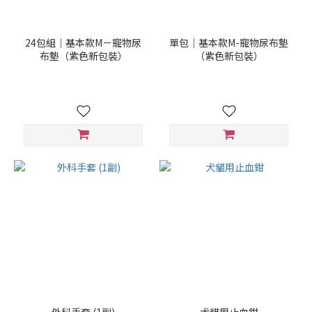
尺
寸
24包組｜基本款M－寵物尿
單包｜基本款M-寵物尿布墊
布墊（紫色新包裝）
（紫色新包裝）
1-
0
(3)
2-
0
(3)
3-
0
(3)
4-
0
(3)
5-
0