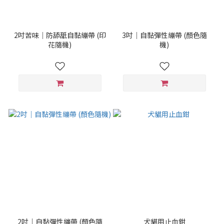
2吋苦味｜防舔舐自黏繃帶 (印
3吋｜自黏彈性繃帶 (顏色隨
花隨機)
機)
2吋｜自黏彈性繃帶 (顏色隨
犬貓用止血鉗