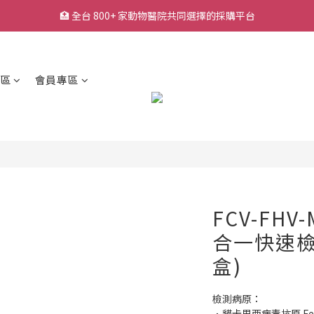
🏥 全台 800+ 家動物醫院共同選擇的採購平台
🏥 全台 800+ 家動物醫院共同選擇的採購平台
🚚 平日下單快速出貨，常用耗材一站採購
🔥 熱銷耗材持續補貨中，降低缺貨等待風險
區
會員專區
🏥 全台 800+ 家動物醫院共同選擇的採購平台
FCV-FHV
合一快速檢測
盒)
檢測病原：
．貓卡里西病毒抗原 Feline 