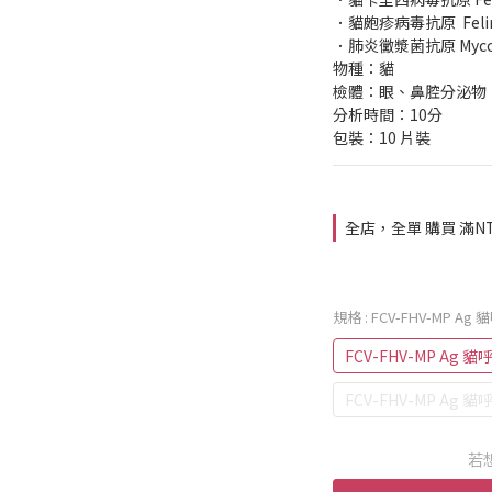
．貓皰疹病毒抗原  Feline 
．肺炎黴漿菌抗原 Mycopl
物種：貓
檢體：眼、鼻腔分泌物
分析時間：10分
包裝：10 片裝
全店，全單 購買 滿NT
規格
: FCV-FHV-MP 
FCV-FHV-MP Ag
FCV-FHV-MP Ag
若