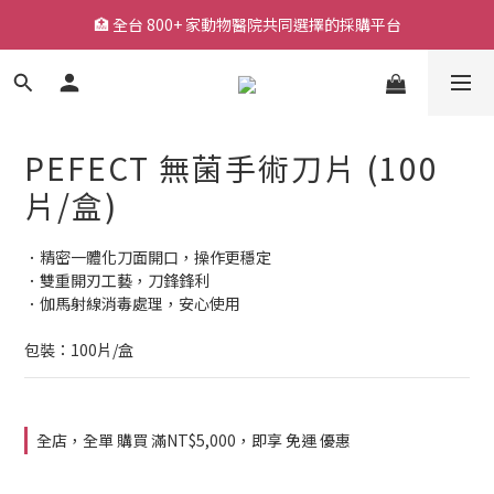
🏥 全台 800+ 家動物醫院共同選擇的採購平台
🏥 全台 800+ 家動物醫院共同選擇的採購平台
🚚 平日下單快速出貨，常用耗材一站採購
🔥 熱銷耗材持續補貨中，降低缺貨等待風險
PEFECT 無菌手術刀片 (100
🏥 全台 800+ 家動物醫院共同選擇的採購平台
片/盒)
．精密一體化刀面開口，操作更穩定
．雙重開刃工藝，刀鋒鋒利
．伽馬射線消毒處理，安心使用
包裝：100片/盒
全店，全單 購買 滿NT$5,000，即享 免運 優惠