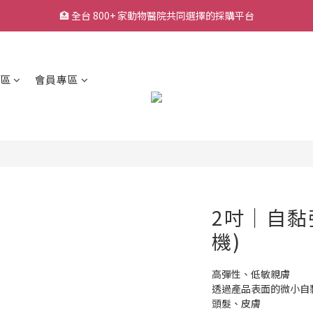
🏥 全台 800+ 家動物醫院共同選擇的採購平台
🏥 全台 800+ 家動物醫院共同選擇的採購平台
🚚 平日下單快速出貨，常用耗材一站採購
🔥 熱銷耗材持續補貨中，降低缺貨等待風險
區
會員專區
🏥 全台 800+ 家動物醫院共同選擇的採購平台
2吋｜自黏
機)
高彈性、低敏親膚
透過產品表面的微小自
頭髮、皮膚