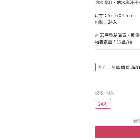
防水潑濺，遇水與汗不
尺寸：5 cm X 4.5 m
包裝：24入
※ 若需整箱購買，數量請下
箱裝數量：12盒/箱
全店，全單 購買 滿NT
規格
: 24入
24入
若