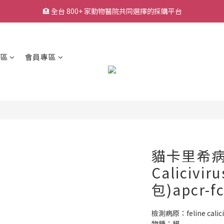
🏥 全台 800+ 家動物醫院共同選擇的採購平台
🏥 全台 800+ 家動物醫院共同選擇的採購平台
🚚 平日下單快速出貨，常用耗材一站採購
🔥 熱銷耗材持續補貨中，降低缺貨等待風險
區
會員專區
🏥 全台 800+ 家動物醫院共同選擇的採購平台
貓卡里希病毒
Calicivir
包)apcr-f
檢測病原：feline calici
物種：貓