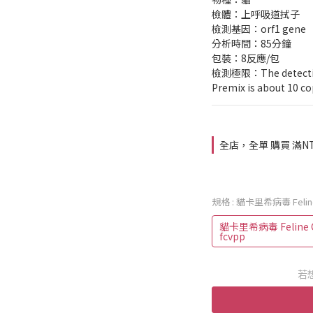
檢體：上呼吸道拭子
檢測基因：orf1 gene
分析時間：85分鐘
包裝：8反應/包
檢測極限：The detection 
Premix is about 10 co
全店，全單 購買 滿NT
規格
: 貓卡里希病毒 Feline C
貓卡里希病毒 Feline Cal
fcvpp
若