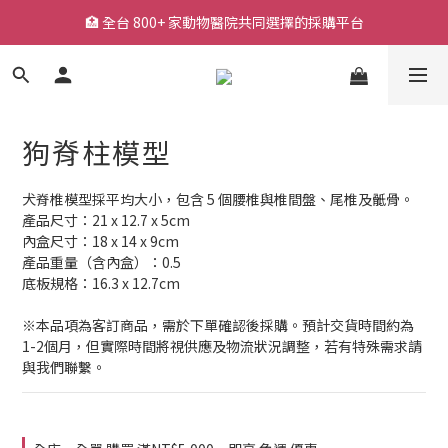
🏥 全台 800+ 家動物醫院共同選擇的採購平台
🏥 全台 800+ 家動物醫院共同選擇的採購平台
🚚 平日下單快速出貨，常用耗材一站採購
🔥 熱銷耗材持續補貨中，降低缺貨等待風險
狗脊柱模型
🏥 全台 800+ 家動物醫院共同選擇的採購平台
犬脊椎模型採平均大小，包含 5 個腰椎與椎間盤、尾椎及骶骨。
產品尺寸：21 x 12.7 x 5cm
內盒尺寸：18 x 14 x 9cm
產品重量（含內盒）：0.5
底板規格：16.3 x 12.7cm
※本品項為客訂商品，需於下單確認後採購。預計交貨時間約為
1-2個月，但實際時間將視供應及物流狀況調整，若有特殊需求請
與我們聯繫。