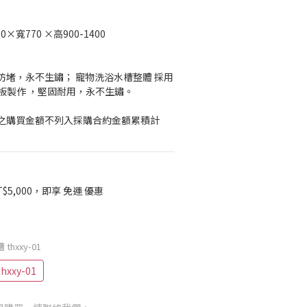
×寬770 ×高900-1400
防堵，永不生鏽； 寵物洗浴水槽整體 採用
拉絲板製作 ，堅固耐用，永不生鏽。
之購買金額不列入採購合約金額累積計
$5,000，即享 免運 優惠
hxxy-01
xxy-01