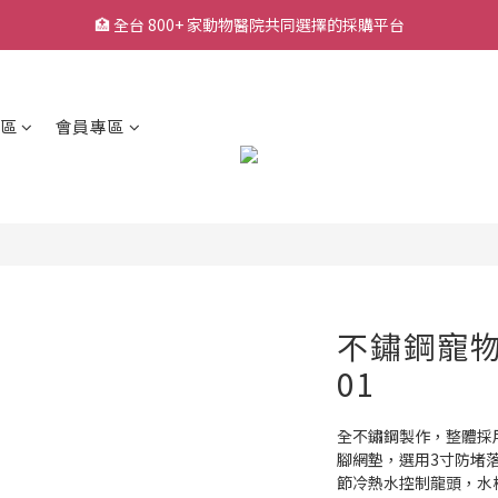
🏥 全台 800+ 家動物醫院共同選擇的採購平台
🏥 全台 800+ 家動物醫院共同選擇的採購平台
🚚 平日下單快速出貨，常用耗材一站採購
🔥 熱銷耗材持續補貨中，降低缺貨等待風險
區
會員專區
🏥 全台 800+ 家動物醫院共同選擇的採購平台
不鏽鋼寵物洗
01
全不鏽鋼製作，整體採用1
腳網墊，選用3寸防堵
節冷熱水控制龍頭，水