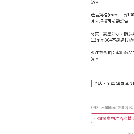
浴。
產品規格(mm)：長1300
其它規格可按需訂做
材質：高壓沖水，防漏
1.2mm304不銹鋼
※注意事項：客訂商品
算。
全店，全單 購買 滿NT
規格
: 不鏽鋼寵物洗浴水槽 t
不鏽鋼寵物洗浴水槽 th