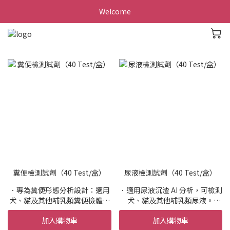
Welcome
糞便檢測試劑（40 Test/盒）
尿液檢測試劑（40 Test/盒）
．專為糞便形態分析設計：適用
．適用尿液沉渣 AI 分析，可檢測
犬、貓及其他哺乳類糞便檢體。
犬、貓及其他哺乳類尿液。
．支援 AI 形態學平台：強化寄生
．影像染色優化：染液調整後更
加入購物車
加入購物車
蟲卵、原蟲、細菌與消化指標的
適合結晶、管型、細胞的 AI 影像