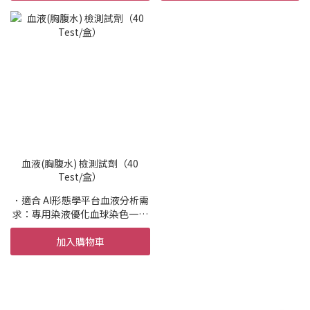
影像效果。
辨識
．適用檢體：糞便
．提升結晶、管型與細胞的影像
清晰度，確保尿液沉渣 AI 判讀的
包裝：40 Test/盒
一致性與可靠度
內容物：20 個芯片，40 管染
．適用檢體：尿液
液，40 個空管
包裝：40 Test/盒
內容物：20 個芯片，40 管染液
血液(胸腹水) 檢測試劑（40
Test/盒）
．適合 AI形態學平台血液分析需
求：專用染液優化血球染色一致
性
加入購物車
．高一致性的染色品質支援多物
種形態學判讀，確保血球結構清
晰、分類準確
．跨物種適用性高：可檢測犬、
貓、兔子、龍貓、雪貂、倉鼠、